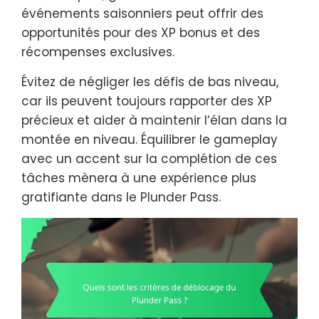
événements saisonniers peut offrir des
opportunités pour des XP bonus et des
récompenses exclusives.
Évitez de négliger les défis de bas niveau,
car ils peuvent toujours rapporter des XP
précieux et aider à maintenir l’élan dans la
montée en niveau. Équilibrer le gameplay
avec un accent sur la complétion de ces
tâches mènera à une expérience plus
gratifiante dans le Plunder Pass.