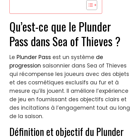
Qu’est-ce que le Plunder
Pass dans Sea of Thieves ?
Le
Plunder Pass
est un système
de
progression
saisonnier dans Sea of Thieves
qui récompense les joueurs avec des objets
et des cosmétiques exclusifs au fur et à
mesure qu’ils jouent. Il améliore l’expérience
de jeu en fournissant des objectifs clairs et
des incitations à l’engagement tout au long
de la saison.
Définition et objectif du Plunder