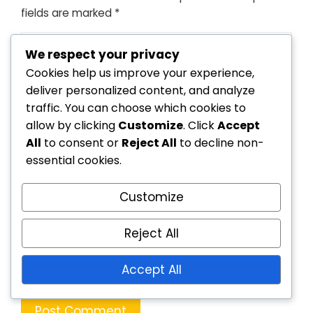
fields are marked
*
We respect your privacy
Cookies help us improve your experience,
deliver personalized content, and analyze
traffic. You can choose which cookies to
allow by clicking
Customize
. Click
Accept
All
to consent or
Reject All
to decline non-
essential cookies.
Customize
Reject All
Save my name, email, and website in this
Accept All
browser for the next time I comment.