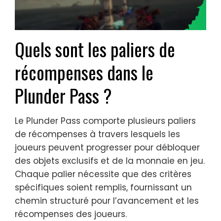
Quels sont les paliers de
récompenses dans le
Plunder Pass ?
Le Plunder Pass comporte plusieurs paliers
de récompenses à travers lesquels les
joueurs peuvent progresser pour débloquer
des objets exclusifs et de la monnaie en jeu.
Chaque palier nécessite que des critères
spécifiques soient remplis, fournissant un
chemin structuré pour l’avancement et les
récompenses des joueurs.