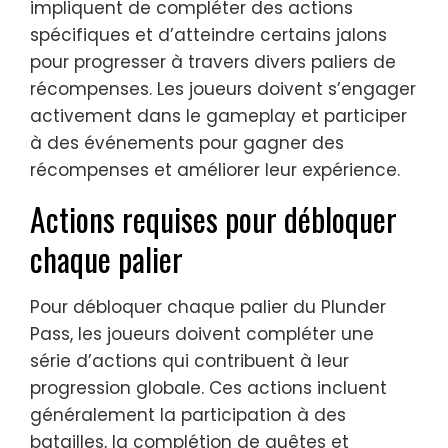
impliquent de compléter des actions
spécifiques et d’atteindre certains jalons
pour progresser à travers divers paliers de
récompenses. Les joueurs doivent s’engager
activement dans le gameplay et participer
à des événements pour gagner des
récompenses et améliorer leur expérience.
Actions requises pour débloquer
chaque palier
Pour débloquer chaque palier du Plunder
Pass, les joueurs doivent compléter une
série d’actions qui contribuent à leur
progression globale. Ces actions incluent
généralement la participation à des
batailles, la complétion de quêtes et