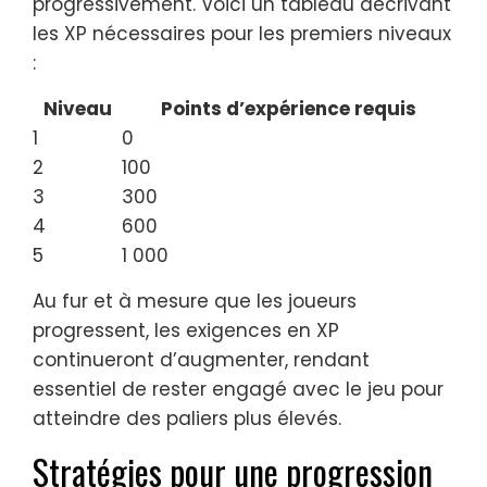
progressivement. Voici un tableau décrivant
les XP nécessaires pour les premiers niveaux
:
Niveau
Points d’expérience requis
1
0
2
100
3
300
4
600
5
1 000
Au fur et à mesure que les joueurs
progressent, les exigences en XP
continueront d’augmenter, rendant
essentiel de rester engagé avec le jeu pour
atteindre des paliers plus élevés.
Stratégies pour une progression