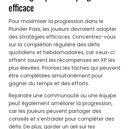
efficace
Pour maximiser la progression dans le
Plunder Pass, les joueurs devraient adopter
des stratégies efficaces. Concentrez-vous
sur la complétion régulière des défis
quotidiens et hebdomadaires, car ceux-ci
offrent souvent les récompenses en XP les
plus élevées. Priorisez les tâches qui peuvent
être complétées simultanément pour
gagner du temps et des efforts.
Rejoindre une communauté ou une équipe
peut également améliorer la progression,
car les joueurs peuvent partager des
conseils et s’entraider pour compléter des
défis. De plus, garder un œil sur les