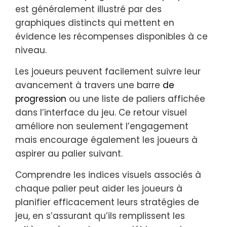
est généralement illustré par des
graphiques distincts qui mettent en
évidence les récompenses disponibles à ce
niveau.
Les joueurs peuvent facilement suivre leur
avancement à travers une barre
de
progression
ou une liste de paliers affichée
dans l’interface du jeu. Ce retour visuel
améliore non seulement l’engagement
mais encourage également les joueurs à
aspirer au palier suivant.
Comprendre les indices visuels associés à
chaque palier peut aider les joueurs à
planifier efficacement leurs stratégies de
jeu, en s’assurant qu’ils remplissent les