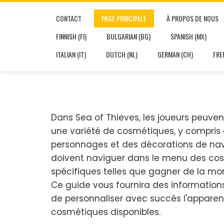
Skip
CONTACT
PAGE PRINCIPALE
À PROPOS DE NOUS
to
content
FINNISH (FI)
BULGARIAN (BG)
SPANISH (MX)
ITALIAN (IT)
DUTCH (NL)
GERMAN (CH)
FRE
Dans Sea of Thieves, les joueurs peuven
une variété de cosmétiques, y compris 
personnages et des décorations de navir
doivent naviguer dans le menu des cos
spécifiques telles que gagner de la mo
Ce guide vous fournira des informations
de personnaliser avec succès l'apparen
cosmétiques disponibles.