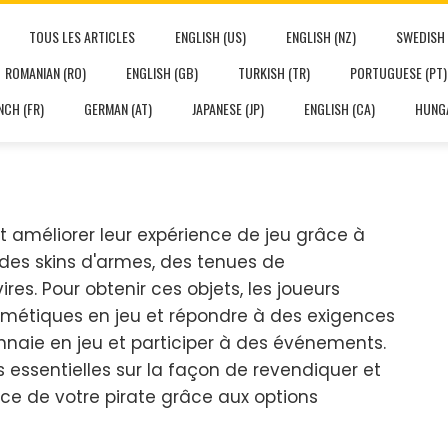
TOUS LES ARTICLES
ENGLISH (US)
ENGLISH (NZ)
SWEDISH 
ROMANIAN (RO)
ENGLISH (GB)
TURKISH (TR)
PORTUGUESE (PT)
NCH (FR)
GERMAN (AT)
JAPANESE (JP)
ENGLISH (CA)
HUNGA
t améliorer leur expérience de jeu grâce à
des skins d'armes, des tenues de
es. Pour obtenir ces objets, les joueurs
métiques en jeu et répondre à des exigences
nnaie en jeu et participer à des événements.
 essentielles sur la façon de revendiquer et
ce de votre pirate grâce aux options