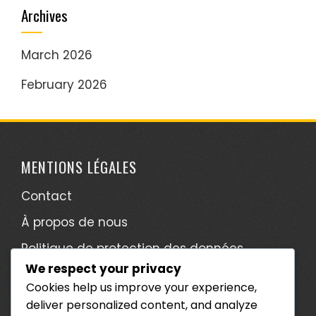
Archives
March 2026
February 2026
MENTIONS LÉGALES
Contact
À propos de nous
Politique de protection des données
We respect your privacy
Termes et conditions
Cookies help us improve your experience,
Préférences de cookies
deliver personalized content, and analyze