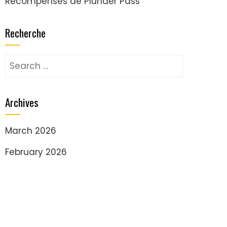
Récompenses de Plunder Pass
Recherche
Search
for:
Archives
March 2026
February 2026