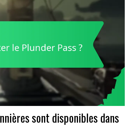
nnières sont disponibles dans