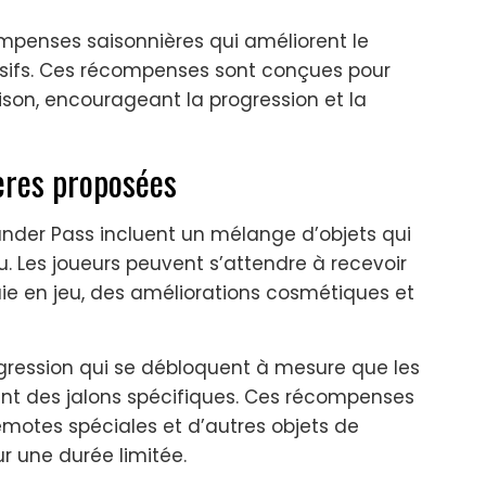
ompenses saisonnières qui améliorent le
usifs. Ces récompenses sont conçues pour
ison, encourageant la progression et la
ères proposées
nder Pass incluent un mélange d’objets qui
. Les joueurs peuvent s’attendre à recevoir
e en jeu, des améliorations cosmétiques et
ogression qui se débloquent à mesure que les
ent des jalons spécifiques. Ces récompenses
 émotes spéciales et d’autres objets de
ur une durée limitée.