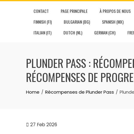
Skip
CONTACT
PAGE PRINCIPALE
À PROPOS DE NOUS
to
content
FINNISH (FI)
BULGARIAN (BG)
SPANISH (MX)
ITALIAN (IT)
DUTCH (NL)
GERMAN (CH)
FRE
PLUNDER PASS : RÉCOMPEN
RÉCOMPENSES DE PROGRE
Home
Récompenses de Plunder Pass
Plunde
27
Feb 2026