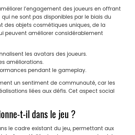
d’améliorer l’engagement des joueurs en offrant
ui ne sont pas disponibles par le biais du
t des objets cosmétiques uniques, de la
ui peuvent améliorer considérablement
nalisent les avatars des joueurs.
es améliorations.
erformances pendant le gameplay.
lement un sentiment de communauté, car les
alisations liées aux défis. Cet aspect social
nne-t-il dans le jeu ?
ns le cadre existant du jeu, permettant aux