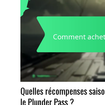
Quelles récompenses saiso
le Plunder Pass ?