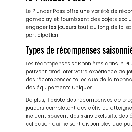
Le Plunder Pass offre une variété de réc
gameplay et fournissent des objets excl
engager les joueurs tout au long de la sa
participation.
Types de récompenses saisonni
Les récompenses saisonnières dans le Plu
peuvent améliorer votre expérience de jeu
des récompenses telles que de la monnai
des équipements uniques.
De plus, il existe des récompenses de pr
joueurs complètent des défis ou atteign
incluent souvent des skins exclusifs, des
collection qui ne sont disponibles que po