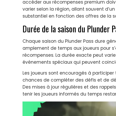
accéder aux récompenses premium doivent
varier selon la région, allant souvent d’u
substantiel en fonction des offres de la s
Durée de la saison du Plunder P
Chaque saison du Plunder Pass dure géné
amplement de temps aux joueurs pour s’
récompenses. La durée exacte peut varier
événements spéciaux qui peuvent coïncid
Les joueurs sont encouragés à participer 
chances de compléter des défis et de dé
Des mises à jour régulières et des rappel
tenir les joueurs informés du temps restan