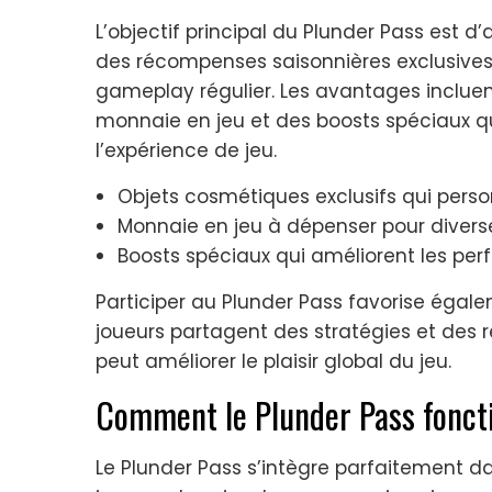
L’objectif principal du Plunder Pass est 
des récompenses saisonnières exclusives q
gameplay régulier. Les avantages incluen
monnaie en jeu et des boosts spéciaux q
l’expérience de jeu.
Objets cosmétiques exclusifs qui person
Monnaie en jeu à dépenser pour divers
Boosts spéciaux qui améliorent les p
Participer au Plunder Pass favorise éga
joueurs partagent des stratégies et des ré
peut améliorer le plaisir global du jeu.
Comment le Plunder Pass fonctio
Le Plunder Pass s’intègre parfaitement da