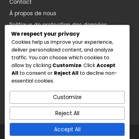
Contact
À propos de nous
Politique de protection des données
We respect your privacy
Termes et conditions
Cookies help us improve your experience,
Préférences de cookies
deliver personalized content, and analyze
traffic. You can choose which cookies to
CATÉGORIES
allow by clicking
Customize
. Click
Accept
All
to consent or
Reject All
to decline non-
Cosmétiques Twitch Drops
essential cookies.
Réclamations Prime Gaming
Customize
Récompenses de Plunder Pass
Reject All
Accept All
WordPress Theme - Total
by HashThemes