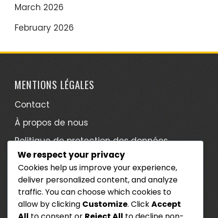
March 2026
February 2026
MENTIONS LÉGALES
Contact
À propos de nous
Politique de protection des données
We respect your privacy
Termes et conditions
Cookies help us improve your experience,
Préférences de cookies
deliver personalized content, and analyze
traffic. You can choose which cookies to
CATÉGORIES
allow by clicking
Customize
. Click
Accept
All
to consent or
Reject All
to decline non-