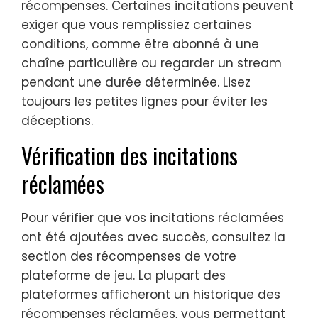
récompenses. Certaines incitations peuvent
exiger que vous remplissiez certaines
conditions, comme être abonné à une
chaîne particulière ou regarder un stream
pendant une durée déterminée. Lisez
toujours les petites lignes pour éviter les
déceptions.
Vérification des incitations
réclamées
Pour vérifier que vos incitations réclamées
ont été ajoutées avec succès, consultez la
section des récompenses de votre
plateforme de jeu. La plupart des
plateformes afficheront un historique des
récompenses réclamées, vous permettant