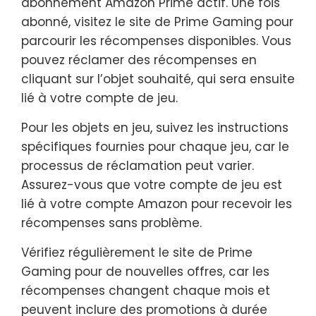
abonnement Amazon Prime actif. Une fois
abonné, visitez le site de Prime Gaming pour
parcourir les récompenses disponibles. Vous
pouvez réclamer des récompenses en
cliquant sur l’objet souhaité, qui sera ensuite
lié à votre compte de jeu.
Pour les objets en jeu, suivez les instructions
spécifiques fournies pour chaque jeu, car le
processus de réclamation peut varier.
Assurez-vous que votre compte de jeu est
lié à votre compte Amazon pour recevoir les
récompenses sans problème.
Vérifiez régulièrement le site de Prime
Gaming pour de nouvelles offres, car les
récompenses changent chaque mois et
peuvent inclure des promotions à durée