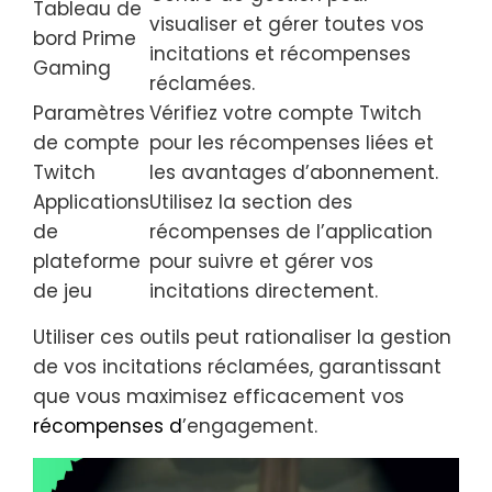
Tableau de
visualiser et gérer toutes vos
bord Prime
incitations et récompenses
Gaming
réclamées.
Paramètres
Vérifiez votre compte Twitch
de compte
pour les récompenses liées et
Twitch
les avantages d’abonnement.
Applications
Utilisez la section des
de
récompenses de l’application
plateforme
pour suivre et gérer vos
de jeu
incitations directement.
Utiliser ces outils peut rationaliser la gestion
de vos incitations réclamées, garantissant
que vous maximisez efficacement vos
récompenses d
’engagement.