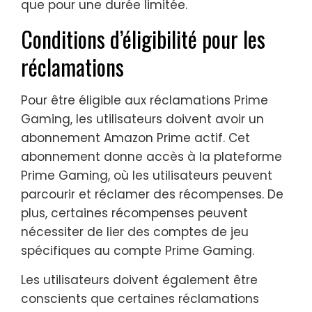
que pour une durée limitée.
Conditions d’éligibilité pour les
réclamations
Pour être éligible aux réclamations Prime
Gaming, les utilisateurs doivent avoir un
abonnement Amazon Prime actif. Cet
abonnement donne accès à la plateforme
Prime Gaming, où les utilisateurs peuvent
parcourir et réclamer des récompenses. De
plus, certaines récompenses peuvent
nécessiter de lier des comptes de jeu
spécifiques au compte Prime Gaming.
Les utilisateurs doivent également être
conscients que certaines réclamations