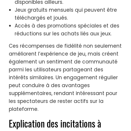
disponibles ailleurs.
Jeux gratuits mensuels qui peuvent être
téléchargés et joués.
Accès à des promotions spéciales et des
réductions sur les achats liés aux jeux.
Ces récompenses de fidélité non seulement
améliorent l’expérience de jeu, mais créent
également un sentiment de communauté
parmi les utilisateurs partageant des
intérêts similaires. Un engagement régulier
peut conduire à des avantages
supplémentaires, rendant intéressant pour
les spectateurs de rester actifs sur la
plateforme.
Explication des incitations à