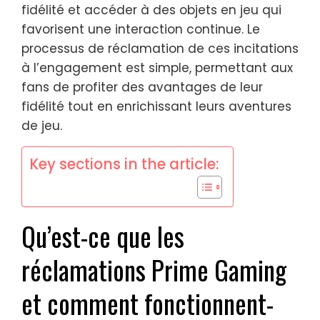
fidélité et accéder à des objets en jeu qui
favorisent une interaction continue. Le
processus de réclamation de ces incitations
à l’engagement est simple, permettant aux
fans de profiter des avantages de leur
fidélité tout en enrichissant leurs aventures
de jeu.
Key sections in the article:
Qu’est-ce que les
réclamations Prime Gaming
et comment fonctionnent-