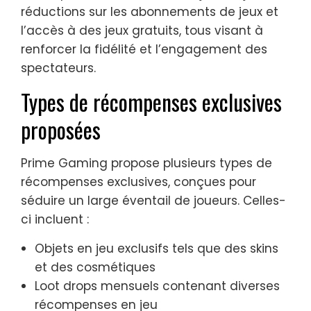
réductions sur les abonnements de jeux et
l’accès à des jeux gratuits, tous visant à
renforcer la fidélité et l’engagement des
spectateurs.
Types de récompenses exclusives
proposées
Prime Gaming propose plusieurs types de
récompenses exclusives, conçues pour
séduire un large éventail de joueurs. Celles-
ci incluent :
Objets en jeu exclusifs tels que des skins
et des cosmétiques
Loot drops mensuels contenant diverses
récompenses en jeu