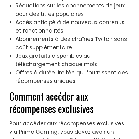
Réductions sur les abonnements de jeux
pour des titres populaires
Accès anticipé à de nouveaux contenus
et fonctionnalités
Abonnements à des chaînes Twitch sans
coût supplémentaire
Jeux gratuits disponibles au
téléchargement chaque mois
Offres à durée limitée qui fournissent des
récompenses uniques
Comment accéder aux
récompenses exclusives
Pour accéder aux récompenses exclusives
via Prime Gaming, vous devez avoir un