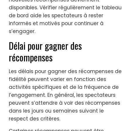
disponibles. Vérifier régulièrement le tableau
de bord aide les spectateurs à rester
informés et motivés pour continuer à
s’engager.
Délai pour gagner des
récompenses
Les délais pour gagner des récompenses de
fidélité peuvent varier en fonction des
activités spécifiques et de la fréquence de
l’engagement. En général, les spectateurs
peuvent s’attendre à voir des récompenses
dans les jours ou semaines suivant le
respect des critères.
Certaines récompenses peuvent être