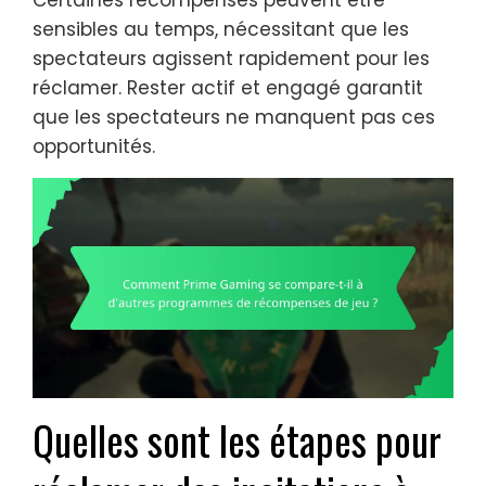
sensibles au temps, nécessitant que les
spectateurs agissent rapidement pour les
réclamer. Rester actif et engagé garantit
que les spectateurs ne manquent pas ces
opportunités.
Quelles sont les étapes pour