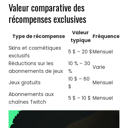
Valeur comparative des
récompenses exclusives
Valeur
Type de récompense
Fréquence
typique
Skins et cosmétiques
5 $ – 20 $
Mensuel
exclusifs
Réductions sur les
10 % – 30
Varie
abonnements de jeux
%
10 $ – 60
Jeux gratuits
Mensuel
$
Abonnements aux
5 $ – 10 $
Mensuel
chaînes Twitch