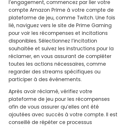
l’engagement, commencez par lier votre
compte Amazon Prime à votre compte de
plateforme de jeu, comme Twitch. Une fois
lié, naviguez vers le site de Prime Gaming
pour voir les récompenses et incitations
disponibles. Sélectionnez l’incitation
souhaitée et suivez les instructions pour la
réclamer, en vous assurant de compléter
toutes les actions nécessaires, comme
regarder des streams spécifiques ou
participer à des événements.
Après avoir réclamé, vérifiez votre
plateforme de jeu pour les récompenses
afin de vous assurer qu’elles ont été
ajoutées avec succès à votre compte. Il est
conseillé de répéter ce processus