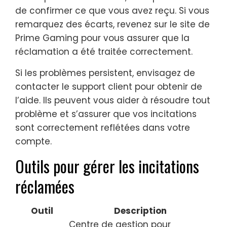
de confirmer ce que vous avez reçu. Si vous
remarquez des écarts, revenez sur le site de
Prime Gaming pour vous assurer que la
réclamation a été traitée correctement.
Si les problèmes persistent, envisagez de
contacter le support client pour obtenir de
l’aide. Ils peuvent vous aider à résoudre tout
problème et s’assurer que vos incitations
sont correctement reflétées dans votre
compte.
Outils pour gérer les incitations
réclamées
Outil
Description
Centre de gestion pour